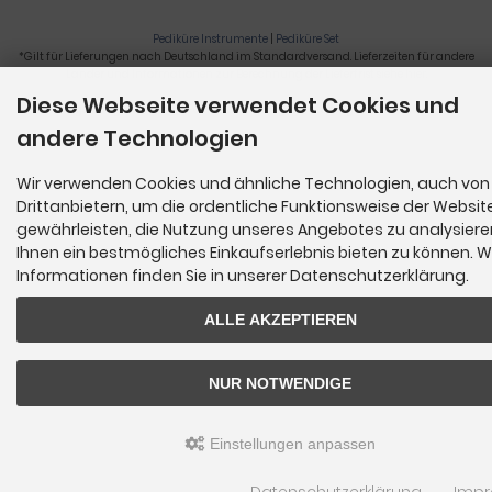
Pediküre Instrumente
|
Pediküre Set
*Gilt für Lieferungen nach Deutschland im Standardversand. Lieferzeiten für andere
Länder und Informationen zur Berechnung der Lieferfrist siehe
hier
.
Diese Webseite verwendet Cookies und
Nagelzange, Podologie, Pediküre, Fußpflegegeräte, Nagelfräser © 2026
andere Technologien
Wir verwenden Cookies und ähnliche Technologien, auch von
Drittanbietern, um die ordentliche Funktionsweise der Websit
gewährleisten, die Nutzung unseres Angebotes zu analysier
Ihnen ein bestmögliches Einkaufserlebnis bieten zu können. W
Informationen finden Sie in unserer Datenschutzerklärung.
ALLE AKZEPTIEREN
NUR NOTWENDIGE
Einstellungen anpassen