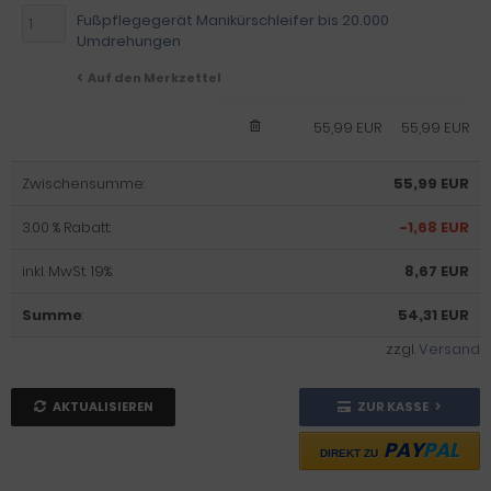
Fußpflegegerät Manikürschleifer bis 20.000
Umdrehungen
Auf den Merkzettel
55,99 EUR
55,99 EUR
Zwischensumme:
55,99 EUR
3.00 % Rabatt:
-1,68 EUR
inkl. MwSt. 19%:
8,67 EUR
Summe
:
54,31 EUR
zzgl.
Versand
AKTUALISIEREN
ZUR KASSE
PAY
PAL
DIREKT ZU