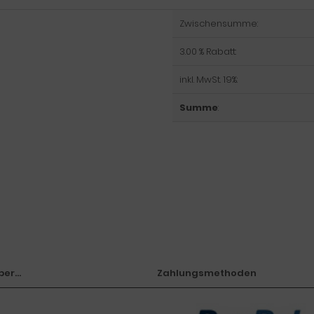
Zwischensumme:
3.00 % Rabatt:
inkl. MwSt. 19%:
Summe
:
er...
Zahlungsmethoden