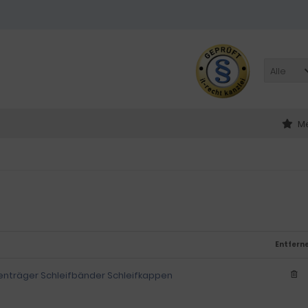
Alle
Me
Entfern
enträger Schleifbänder Schleifkappen