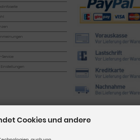
dinfoseite
hl
enzen
enmeinungen
-Service
 Einstellungen
ndet Cookies und andere
Technologien, auch von