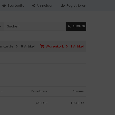
Startseite
Anmelden
Registrieren
SUCHEN
rkzettel
0
Artikel
Warenkorb
1
Artikel
en
Einzelpreis
Summe
1,99 EUR
1,99 EUR