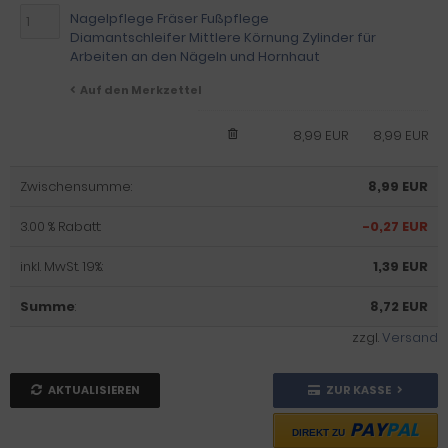
Nagelpflege Fräser Fußpflege
Diamantschleifer Mittlere Körnung Zylinder für
Arbeiten an den Nägeln und Hornhaut
Auf den Merkzettel
8,99 EUR
8,99 EUR
Zwischensumme:
8,99 EUR
3.00 % Rabatt:
-0,27 EUR
inkl. MwSt. 19%:
1,39 EUR
Summe
:
8,72 EUR
zzgl.
Versand
AKTUALISIEREN
ZUR KASSE
PAY
PAL
DIREKT ZU