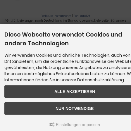
Pediküre Instrumente
|
Pediküre Set
*Gilt für Lieferungen nach Deutschland im Standardversand. Lieferzeiten für andere
Länder und Informationen zur Berechnung der Lieferfrist siehe
hier
.
Diese Webseite verwendet Cookies und
Nagelzange, Podologie, Pediküre, Fußpflegegeräte, Nagelfräser © 2026
andere Technologien
Wir verwenden Cookies und ähnliche Technologien, auch von
Drittanbietern, um die ordentliche Funktionsweise der Websit
gewährleisten, die Nutzung unseres Angebotes zu analysier
Ihnen ein bestmögliches Einkaufserlebnis bieten zu können. W
Informationen finden Sie in unserer Datenschutzerklärung.
ALLE AKZEPTIEREN
NUR NOTWENDIGE
Einstellungen anpassen