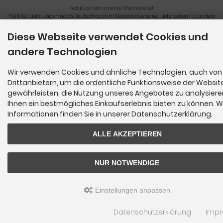
Pediküre Instrumente
|
Pediküre Set
*Gilt für Lieferungen nach Deutschland im Standardversand. Lieferzeiten für andere
Länder und Informationen zur Berechnung der Lieferfrist siehe
hier
.
Diese Webseite verwendet Cookies und
Nagelzange, Podologie, Pediküre, Fußpflegegeräte, Nagelfräser © 2026
andere Technologien
Wir verwenden Cookies und ähnliche Technologien, auch von
Drittanbietern, um die ordentliche Funktionsweise der Websit
gewährleisten, die Nutzung unseres Angebotes zu analysier
Ihnen ein bestmögliches Einkaufserlebnis bieten zu können. W
Informationen finden Sie in unserer Datenschutzerklärung.
ALLE AKZEPTIEREN
NUR NOTWENDIGE
Einstellungen anpassen
Datenschutzerklärung
Imp