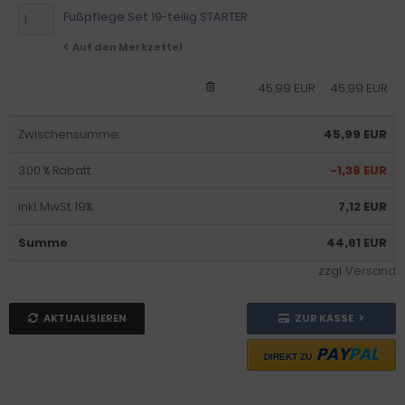
Fußpflege Set 19-teilig STARTER
Auf den Merkzettel
45,99 EUR
45,99 EUR
Zwischensumme:
45,99 EUR
3.00 % Rabatt:
-1,38 EUR
inkl. MwSt. 19%:
7,12 EUR
Summe
:
44,61 EUR
zzgl.
Versand
AKTUALISIEREN
ZUR KASSE
PAY
PAL
DIREKT ZU