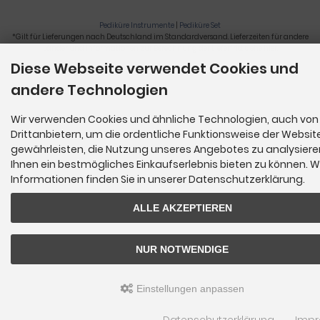
Pediküre Instrumente
|
Pediküre Set
*Gilt für Lieferungen nach Deutschland im Standardversand. Lieferzeiten für andere
Länder und Informationen zur Berechnung der Lieferfrist siehe
hier
.
Diese Webseite verwendet Cookies und
Nagelzange, Podologie, Pediküre, Fußpflegegeräte, Nagelfräser © 2026
andere Technologien
Wir verwenden Cookies und ähnliche Technologien, auch von
Drittanbietern, um die ordentliche Funktionsweise der Websit
gewährleisten, die Nutzung unseres Angebotes zu analysier
Ihnen ein bestmögliches Einkaufserlebnis bieten zu können. W
Informationen finden Sie in unserer Datenschutzerklärung.
ALLE AKZEPTIEREN
NUR NOTWENDIGE
Einstellungen anpassen