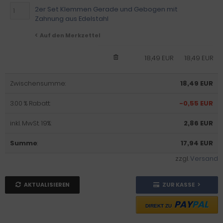
2er Set Klemmen Gerade und Gebogen mit
Zahnung aus Edelstahl
Auf den Merkzettel
18,49 EUR
18,49 EUR
Zwischensumme:
18,49 EUR
3.00 % Rabatt:
-0,55 EUR
inkl. MwSt. 19%:
2,86 EUR
Summe
:
17,94 EUR
zzgl.
Versand
AKTUALISIEREN
ZUR KASSE
PAY
PAL
DIREKT ZU