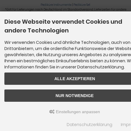
Pediküre Instrumente
|
Pediküre Set
*Gilt für Lieferungen nach Deutschland im Standardversand. Lieferzeiten für andere
Länder und Informationen zur Berechnung der Lieferfrist siehe
hier
.
Diese Webseite verwendet Cookies und
Nagelzange, Podologie, Pediküre, Fußpflegegeräte, Nagelfräser © 2026
andere Technologien
Wir verwenden Cookies und ähnliche Technologien, auch von
Drittanbietern, um die ordentliche Funktionsweise der Websit
gewährleisten, die Nutzung unseres Angebotes zu analysier
Ihnen ein bestmögliches Einkaufserlebnis bieten zu können. W
Informationen finden Sie in unserer Datenschutzerklärung.
ALLE AKZEPTIEREN
NUR NOTWENDIGE
Einstellungen anpassen
Datenschutzerklärung
Imp