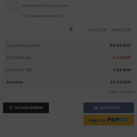
Grosses Profi Rasur Set
Auf den Merkzettel
48,99 EUR
48,99 EUR
Zwischensumme:
48,99 EUR
3.00 % Rabatt:
-1,47 EUR
inkl. MwSt. 19%:
7,59 EUR
Summe
:
47,52 EUR
zzgl.
Versand
AKTUALISIEREN
ZUR KASSE
PAY
PAL
DIREKT ZU