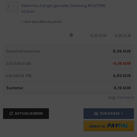
Klemme Zange gerade Zahnung ROSTFREI
14,5cm
Auf den Merkzettel
5,35 EUR
5,35 EUR
Zwischensumme:
5,35 EUR
3.00 % Rabatt:
-0,16 EUR
inkl. MwSt. 19%:
0,83 EUR
Summe
:
5,19 EUR
zzgl.
Versand
AKTUALISIEREN
ZUR KASSE
PAY
PAL
DIREKT ZU