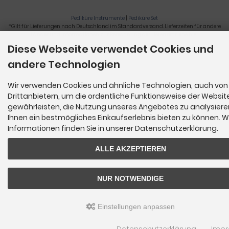
Pediküre Instrumente
|
Pediküre Set
*Gilt für Lieferungen nach Deutschland im Standardversand. Lieferzeiten für andere
Länder und Informationen zur Berechnung der Lieferfrist siehe
hier
.
Diese Webseite verwendet Cookies und
Nagelzange, Podologie, Pediküre, Fußpflegegeräte, Nagelfräser © 2026
andere Technologien
Wir verwenden Cookies und ähnliche Technologien, auch von
Drittanbietern, um die ordentliche Funktionsweise der Websit
gewährleisten, die Nutzung unseres Angebotes zu analysier
Ihnen ein bestmögliches Einkaufserlebnis bieten zu können. W
Informationen finden Sie in unserer Datenschutzerklärung.
ALLE AKZEPTIEREN
NUR NOTWENDIGE
Einstellungen anpassen