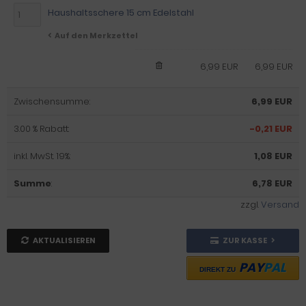
Haushaltsschere 15 cm Edelstahl
Auf den Merkzettel
6,99 EUR
6,99 EUR
Zwischensumme:
6,99 EUR
3.00 % Rabatt:
-0,21 EUR
inkl. MwSt. 19%:
1,08 EUR
Summe
:
6,78 EUR
zzgl.
Versand
AKTUALISIEREN
ZUR KASSE
PAY
PAL
DIREKT ZU