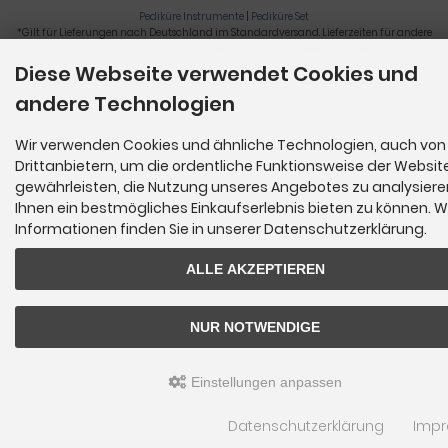
Pediküre Instrumente
|
Pediküre Set
*Gilt für Lieferungen nach Deutschland im Standardversand. Lieferzeiten für andere
Länder und Informationen zur Berechnung der Lieferfrist siehe
hier
.
Diese Webseite verwendet Cookies und
Nagelzange, Podologie, Pediküre, Fußpflegegeräte, Nagelfräser © 2026
andere Technologien
Wir verwenden Cookies und ähnliche Technologien, auch von
Drittanbietern, um die ordentliche Funktionsweise der Websit
gewährleisten, die Nutzung unseres Angebotes zu analysier
Ihnen ein bestmögliches Einkaufserlebnis bieten zu können. W
Informationen finden Sie in unserer Datenschutzerklärung.
ALLE AKZEPTIEREN
NUR NOTWENDIGE
Einstellungen anpassen
Datenschutzerklärung
Imp