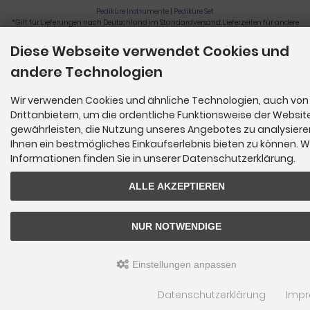
Pediküre Instrumente
|
Pediküre Set
*Gilt für Lieferungen nach Deutschland im Standardversand. Lieferzeiten für andere
Länder und Informationen zur Berechnung der Lieferfrist siehe
hier
.
Diese Webseite verwendet Cookies und
Nagelzange, Podologie, Pediküre, Fußpflegegeräte, Nagelfräser © 2026
andere Technologien
Wir verwenden Cookies und ähnliche Technologien, auch von
Drittanbietern, um die ordentliche Funktionsweise der Websit
gewährleisten, die Nutzung unseres Angebotes zu analysier
Ihnen ein bestmögliches Einkaufserlebnis bieten zu können. W
Informationen finden Sie in unserer Datenschutzerklärung.
ALLE AKZEPTIEREN
NUR NOTWENDIGE
Einstellungen anpassen
Datenschutzerklärung
Imp