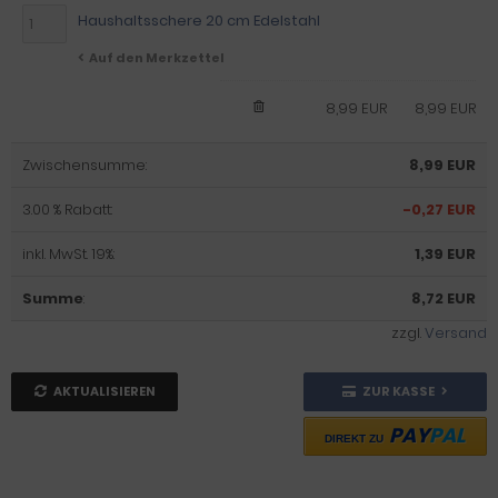
Haushaltsschere 20 cm Edelstahl
Auf den Merkzettel
8,99 EUR
8,99 EUR
Zwischensumme:
8,99 EUR
3.00 % Rabatt:
-0,27 EUR
inkl. MwSt. 19%:
1,39 EUR
Summe
:
8,72 EUR
zzgl.
Versand
AKTUALISIEREN
ZUR KASSE
PAY
PAL
DIREKT ZU