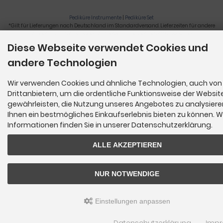
Pediküre Instrumente
|
Pediküre Set
*Gilt für Lieferungen nach Deutschland im Standardversand. Lieferzeiten für andere
Länder und Informationen zur Berechnung der Lieferfrist siehe
hier
.
Diese Webseite verwendet Cookies und
Nagelzange, Podologie, Pediküre, Fußpflegegeräte, Nagelfräser © 2026
andere Technologien
Wir verwenden Cookies und ähnliche Technologien, auch von
Drittanbietern, um die ordentliche Funktionsweise der Websit
gewährleisten, die Nutzung unseres Angebotes zu analysier
Ihnen ein bestmögliches Einkaufserlebnis bieten zu können. W
Informationen finden Sie in unserer Datenschutzerklärung.
ALLE AKZEPTIEREN
NUR NOTWENDIGE
Einstellungen anpassen