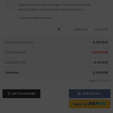
Zupfpinzette aus Solingen Pinzette Gerade
zum Zupfen von kleinsten Härchen 8 cm
Auf den Merkzettel
0,99 EUR
0,99 EUR
Zwischensumme:
0,99 EUR
3.00 % Rabatt:
-0,03 EUR
inkl. MwSt. 19%:
0,15 EUR
Summe
:
0,96 EUR
zzgl.
Versand
AKTUALISIEREN
ZUR KASSE
PAY
PAL
DIREKT ZU