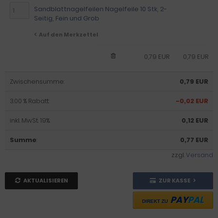
Sandblattnagelfeilen Nagelfeile 10 Stk, 2-
Seitig, Fein und Grob
Auf den Merkzettel
0,79 EUR
0,79 EUR
Zwischensumme:
0,79 EUR
3.00 % Rabatt:
-0,02 EUR
inkl. MwSt. 19%:
0,12 EUR
Summe
:
0,77 EUR
zzgl.
Versand
AKTUALISIEREN
ZUR KASSE
PAY
PAL
DIREKT ZU