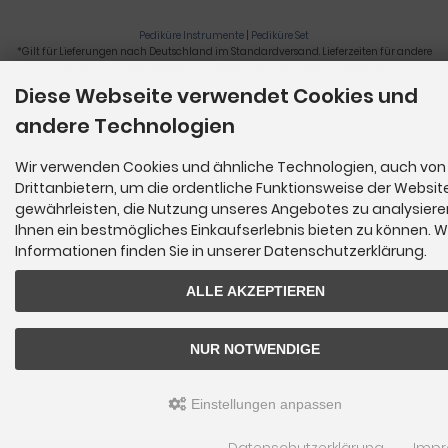
Pediküre Instrumente
|
Pediküre Set
*Gilt für Lieferungen nach Deutschland im Standardversand. Lieferzeiten für andere
Länder und Informationen zur Berechnung der Lieferfrist siehe
hier
.
Diese Webseite verwendet Cookies und
Nagelzange, Podologie, Pediküre, Fußpflegegeräte, Nagelfräser © 2026
andere Technologien
Wir verwenden Cookies und ähnliche Technologien, auch von
Drittanbietern, um die ordentliche Funktionsweise der Websit
gewährleisten, die Nutzung unseres Angebotes zu analysier
Ihnen ein bestmögliches Einkaufserlebnis bieten zu können. W
Informationen finden Sie in unserer Datenschutzerklärung.
ALLE AKZEPTIEREN
NUR NOTWENDIGE
Einstellungen anpassen