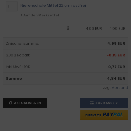
Nierenschale Mittel 22 cm rostfrei
Auf den Merkzettel
4,99 EUR
4,99 EUR
Zwischensumme:
4,99 EUR
3.00 % Rabatt:
-0,15 EUR
inkl. MwSt. 19%:
0,77 EUR
Summe
:
4,84 EUR
zzgl.
Versand
AKTUALISIEREN
ZUR KASSE
PAY
PAL
DIREKT ZU