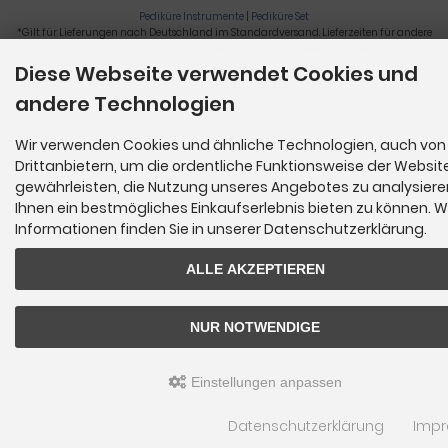
Pediküre Instrumente
|
Pediküre Set
*Gilt für Lieferungen nach Deutschland im Standardversand. Lieferzeiten für andere
Länder und Informationen zur Berechnung der Lieferfrist siehe
hier
.
Diese Webseite verwendet Cookies und
Nagelzange, Podologie, Pediküre, Fußpflegegeräte, Nagelfräser © 2026
andere Technologien
Wir verwenden Cookies und ähnliche Technologien, auch von
Drittanbietern, um die ordentliche Funktionsweise der Websit
gewährleisten, die Nutzung unseres Angebotes zu analysier
Ihnen ein bestmögliches Einkaufserlebnis bieten zu können. W
Informationen finden Sie in unserer Datenschutzerklärung.
ALLE AKZEPTIEREN
NUR NOTWENDIGE
Einstellungen anpassen
Datenschutzerklärung
Imp