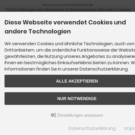
Pediküre Instrumente
|
Pediküre Set
*Gilt für Lieferungen nach Deutschland im Standardversand. Lieferzeiten für andere
Länder und Informationen zur Berechnung der Lieferfrist siehe
hier
.
Diese Webseite verwendet Cookies und
Nagelzange, Podologie, Pediküre, Fußpflegegeräte, Nagelfräser © 2026
andere Technologien
Wir verwenden Cookies und ähnliche Technologien, auch von
Drittanbietern, um die ordentliche Funktionsweise der Websit
gewährleisten, die Nutzung unseres Angebotes zu analysier
Ihnen ein bestmögliches Einkaufserlebnis bieten zu können. W
Informationen finden Sie in unserer Datenschutzerklärung.
ALLE AKZEPTIEREN
NUR NOTWENDIGE
Einstellungen anpassen
Datenschutzerklärung
Imp