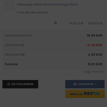
Grillzange Edelstahl Sonderlänge 60cm
Auf den Merkzettel
15,99 EUR
15,99 EUR
Zwischensumme:
15,99 EUR
3.00 % Rabatt:
-0,48 EUR
inkl. MwSt. 19%:
2,48 EUR
Summe
:
15,51 EUR
zzgl.
Versand
AKTUALISIEREN
ZUR KASSE
PAY
PAL
DIREKT ZU