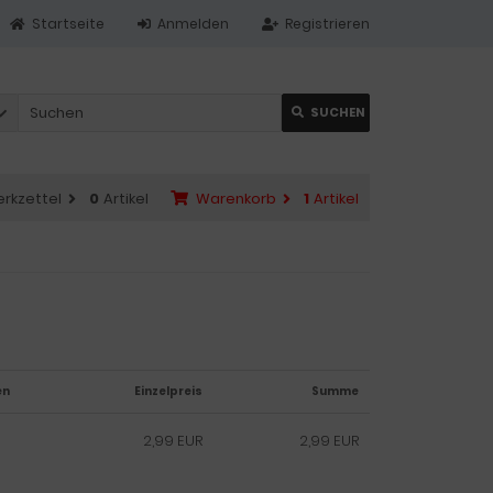
Startseite
Anmelden
Registrieren
SUCHEN
rkzettel
0
Artikel
Warenkorb
1
Artikel
en
Einzelpreis
Summe
2,99 EUR
2,99 EUR