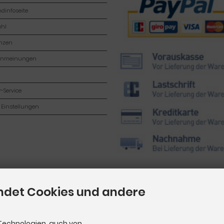
dinfoseite
hl
enzen
enmeinungen
-Service
 Einstellungen
ndet Cookies und andere
Technologien, auch von