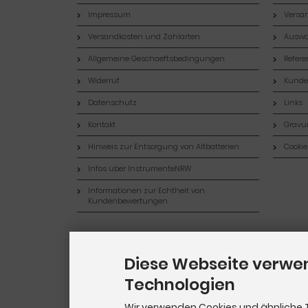
Impressum
Versan
Versandkosten und Zahlarten
Auswa
Allgemeine Geschaeftsbedingungen
Refer
Widerruf
Kund
Datenschutz
Links
Kontakt
Gravur
Hinweis zur Entsorgung von Altbatterien
Cookie
Infos über InstrumenteNRW
Informationen zur Echtheit von
Kundenbewertungen
Widerrufsformular
Diese Webseite verwe
Technologien
Wir verwenden Cookies und ähnliche 