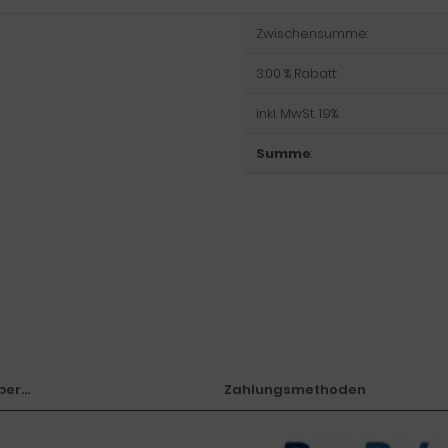
Zwischensumme:
3.00 % Rabatt:
inkl. MwSt. 19%:
Summe
:
er...
Zahlungsmethoden