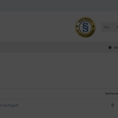
Alle
Me
Entfern
t Softgriff