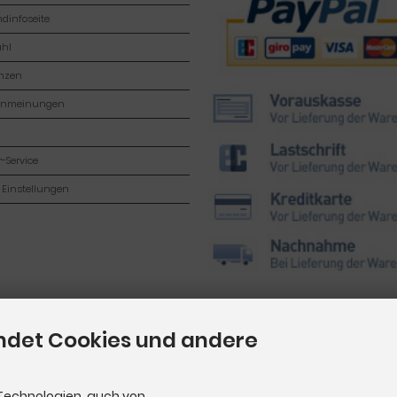
dinfoseite
hl
enzen
enmeinungen
-Service
 Einstellungen
ndet Cookies und andere
Technologien, auch von