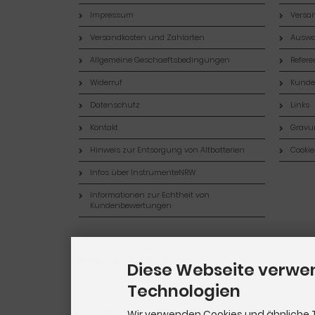
Impressum
Versan
Versandkosten und Zahlarten
Auswa
Allgemeine Geschaeftsbedingungen
Refer
Widerruf
Kund
Datenschutz
Links
Kontakt
Gravur
Hinweis zur Entsorgung von Altbatterien
Cookie
Infos über InstrumenteNRW
Informationen zur Echtheit von
Kundenbewertungen
Widerrufsformular
Diese Webseite verwe
Technologien
Wir verwenden Cookies und ähnliche 