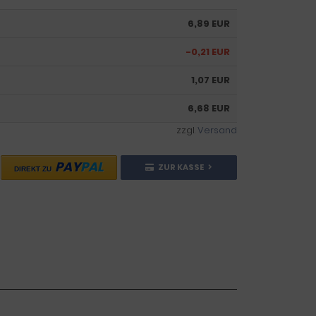
6,89 EUR
-0,21 EUR
1,07 EUR
6,68 EUR
zzgl.
Versand
PAY
PAL
ZUR KASSE
DIREKT ZU