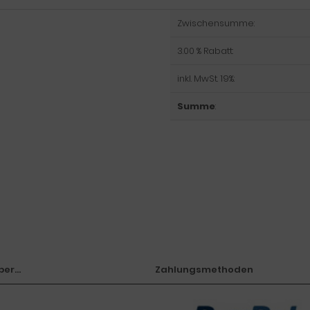
Zwischensumme:
3.00 % Rabatt:
inkl. MwSt. 19%:
Summe
:
er...
Zahlungsmethoden