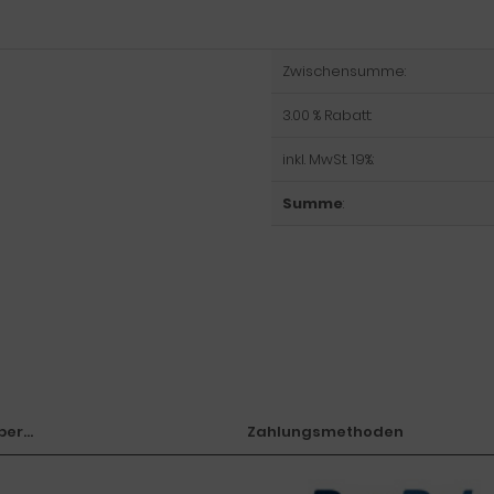
Zwischensumme:
3.00 % Rabatt:
inkl. MwSt. 19%:
Summe
:
er...
Zahlungsmethoden