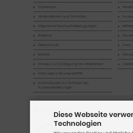
Impressum
Versan
Versandkosten und Zahlarten
Auswa
Allgemeine Geschaeftsbedingungen
Refer
Widerruf
Kund
Datenschutz
Links
Kontakt
Gravur
Hinweis zur Entsorgung von Altbatterien
Cookie
Infos über InstrumenteNRW
Informationen zur Echtheit von
Kundenbewertungen
Widerrufsformular
Diese Webseite verwe
Technologien