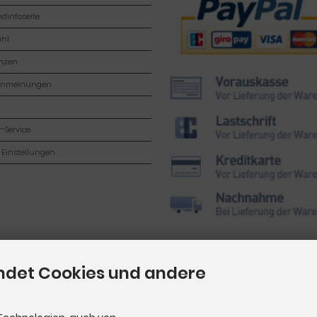
dinfoseite
hl
enzen
enmeinungen
-Service
 Einstellungen
ndet Cookies und andere