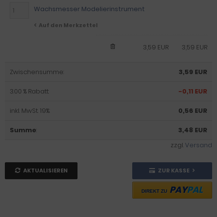
Wachsmesser Modelierinstrument
Auf den Merkzettel
3,59 EUR
3,59 EUR
Zwischensumme:
3,59 EUR
3.00 % Rabatt:
-0,11 EUR
inkl. MwSt. 19%:
0,56 EUR
Summe
:
3,48 EUR
zzgl.
Versand
AKTUALISIEREN
ZUR KASSE
PAY
PAL
DIREKT ZU