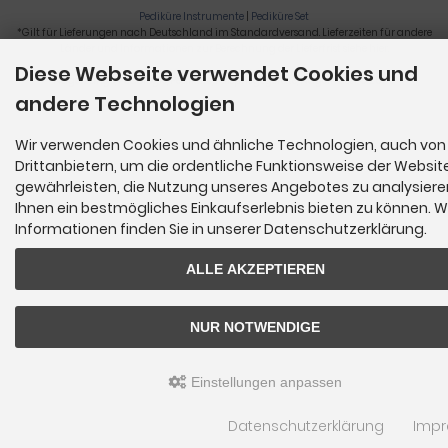
Pediküre Instrumente
|
Pediküre Set
*Gilt für Lieferungen nach Deutschland im Standardversand. Lieferzeiten für andere
Länder und Informationen zur Berechnung der Lieferfrist siehe
hier
.
Diese Webseite verwendet Cookies und
Nagelzange, Podologie, Pediküre, Fußpflegegeräte, Nagelfräser © 2026
andere Technologien
Wir verwenden Cookies und ähnliche Technologien, auch von
Drittanbietern, um die ordentliche Funktionsweise der Websit
gewährleisten, die Nutzung unseres Angebotes zu analysier
Ihnen ein bestmögliches Einkaufserlebnis bieten zu können. W
Informationen finden Sie in unserer Datenschutzerklärung.
ALLE AKZEPTIEREN
NUR NOTWENDIGE
Einstellungen anpassen
Datenschutzerklärung
Imp