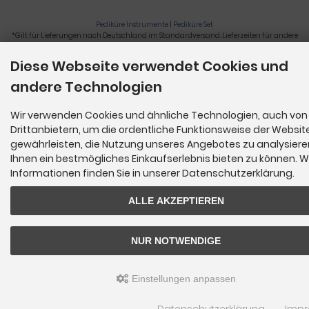
Pediküre Instrumente
|
Pediküre Set
*Gilt für Lieferungen nach Deutschland im Standardversand. Lieferzeiten für andere
Länder und Informationen zur Berechnung der Lieferfrist siehe
hier
.
Diese Webseite verwendet Cookies und
Nagelzange, Podologie, Pediküre, Fußpflegegeräte, Nagelfräser © 2026
andere Technologien
Wir verwenden Cookies und ähnliche Technologien, auch von
Drittanbietern, um die ordentliche Funktionsweise der Websit
gewährleisten, die Nutzung unseres Angebotes zu analysier
Ihnen ein bestmögliches Einkaufserlebnis bieten zu können. W
Informationen finden Sie in unserer Datenschutzerklärung.
ALLE AKZEPTIEREN
NUR NOTWENDIGE
Einstellungen anpassen