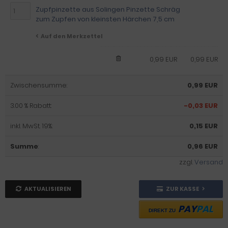
Zupfpinzette aus Solingen Pinzette Schräg
zum Zupfen von kleinsten Härchen 7,5 cm
Auf den Merkzettel
0,99 EUR
0,99 EUR
Zwischensumme:
0,99 EUR
3.00 % Rabatt:
-0,03 EUR
inkl. MwSt. 19%:
0,15 EUR
Summe
:
0,96 EUR
zzgl.
Versand
AKTUALISIEREN
ZUR KASSE
PAY
PAL
DIREKT ZU