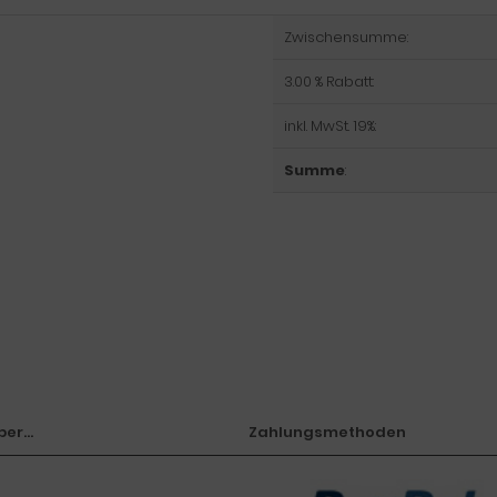
Zwischensumme:
3.00 % Rabatt:
inkl. MwSt. 19%:
Summe
:
er...
Zahlungsmethoden