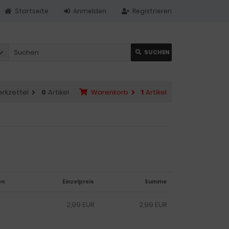
Startseite
Anmelden
Registrieren
SUCHEN
rkzettel
0
Artikel
Warenkorb
1
Artikel
en
Einzelpreis
Summe
2,99 EUR
2,99 EUR