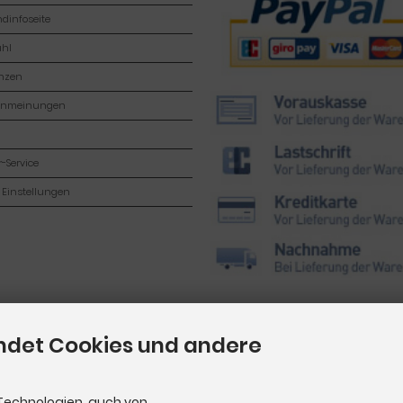
dinfoseite
hl
enzen
enmeinungen
-Service
 Einstellungen
ndet Cookies und andere
Technologien, auch von