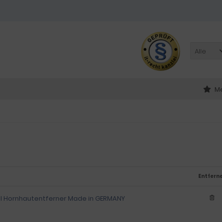
Alle
Me
Entfern
el Hornhautentferner Made in GERMANY