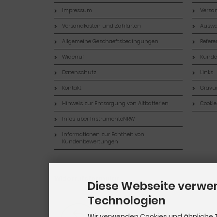
Impressum
Versan
Versandkosten und Zahlarten
Auswa
Allgemeine Geschaeftsbedingungen
Refer
Widerruf
Kund
Datenschutz
Links
Kontakt
Gravur
Hinweis zur Entsorgung von Altbatterien
Cookie
Infos über InstrumenteNRW
Informationen zur Echtheit von
Kundenbewertungen
Widerrufsformular
Diese Webseite verwe
Technologien
Wir verwenden Cookies und ähnliche 