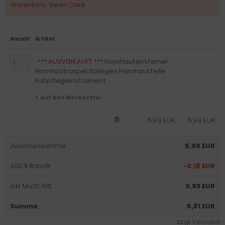
Warenkorb. Vielen Dank
Anzahl
Artikel
*** AUSVERKAUFT ***
Hornhautentferner
Hornhautraspel Solingen Hornhautfeile
Fußpflegeinstrument
Auf den Merkzettel
5,99 EUR
5,99 EUR
Zwischensumme:
5,99 EUR
3.00 % Rabatt:
-0,18 EUR
inkl. MwSt. 19%:
0,93 EUR
Summe
:
5,81 EUR
zzgl.
Versand