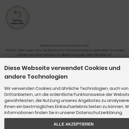
Pediküre Instrumente
|
Pediküre Set
*Gilt für Lieferungen nach Deutschland im Standardversand. Lieferzeiten für andere
Länder und Informationen zur Berechnung der Lieferfrist siehe
hier
.
Nagelzange, Podologie, Pediküre, Fußpflegegeräte, Nagelfräser © 2026
Diese Webseite verwendet Cookies und
andere Technologien
Wir verwenden Cookies und ähnliche Technologien, auch von
Drittanbietern, um die ordentliche Funktionsweise der Websit
gewährleisten, die Nutzung unseres Angebotes zu analysier
Ihnen ein bestmögliches Einkaufserlebnis bieten zu können. W
Informationen finden Sie in unserer Datenschutzerklärung.
ALLE AKZEPTIEREN