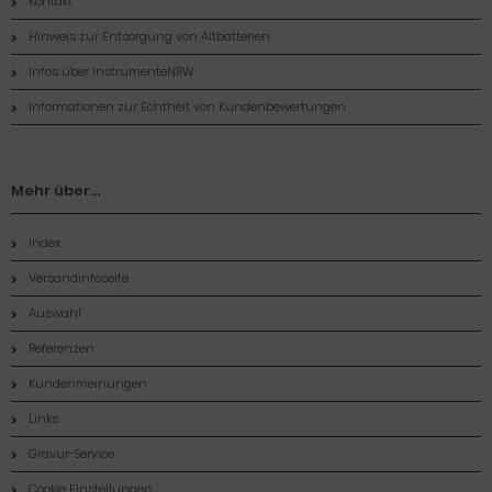
Kontakt
Hinweis zur Entsorgung von Altbatterien
Infos über InstrumenteNRW
Informationen zur Echtheit von Kundenbewertungen
Mehr über...
Index
Versandinfoseite
Auswahl
Referenzen
Kundenmeinungen
Links
Gravur-Service
Cookie Einstellungen