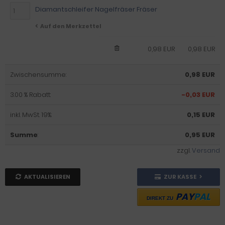
Diamantschleifer Nagelfräser Fräser
Auf den Merkzettel
0,98 EUR
0,98 EUR
Zwischensumme:
0,98 EUR
3.00 % Rabatt:
-0,03 EUR
inkl. MwSt. 19%:
0,15 EUR
Summe
:
0,95 EUR
zzgl.
Versand
AKTUALISIEREN
ZUR KASSE
PAY
PAL
DIREKT ZU