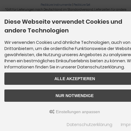
Pediküre Instrumente
|
Pediküre Set
*Gilt für Lieferungen nach Deutschland im Standardversand. Lieferzeiten für andere
Länder und Informationen zur Berechnung der Lieferfrist siehe
hier
.
Diese Webseite verwendet Cookies und
Nagelzange, Podologie, Pediküre, Fußpflegegeräte, Nagelfräser © 2026
andere Technologien
Wir verwenden Cookies und ähnliche Technologien, auch von
Drittanbietern, um die ordentliche Funktionsweise der Websit
gewährleisten, die Nutzung unseres Angebotes zu analysier
Ihnen ein bestmögliches Einkaufserlebnis bieten zu können. W
Informationen finden Sie in unserer Datenschutzerklärung.
ALLE AKZEPTIEREN
NUR NOTWENDIGE
Einstellungen anpassen
Datenschutzerklärung
Imp