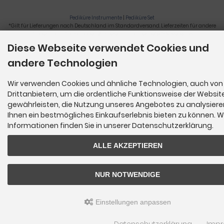
Pediküre Instrumente
|
Pediküre Set
*Gilt für Lieferungen nach Deutschland im Standardversand. Lieferzeiten für andere
Länder und Informationen zur Berechnung der Lieferfrist siehe
hier
.
Diese Webseite verwendet Cookies und
Nagelzange, Podologie, Pediküre, Fußpflegegeräte, Nagelfräser © 2026
andere Technologien
Wir verwenden Cookies und ähnliche Technologien, auch von
Drittanbietern, um die ordentliche Funktionsweise der Websit
gewährleisten, die Nutzung unseres Angebotes zu analysier
Ihnen ein bestmögliches Einkaufserlebnis bieten zu können. W
Informationen finden Sie in unserer Datenschutzerklärung.
ALLE AKZEPTIEREN
NUR NOTWENDIGE
Einstellungen anpassen