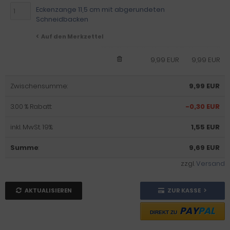
Eckenzange 11,5 cm mit abgerundeten
Schneidbacken
Auf den Merkzettel
9,99 EUR
9,99 EUR
Zwischensumme:
9,99 EUR
3.00 % Rabatt:
-0,30 EUR
inkl. MwSt. 19%:
1,55 EUR
Summe
:
9,69 EUR
zzgl.
Versand
AKTUALISIEREN
ZUR KASSE
PAY
PAL
DIREKT ZU