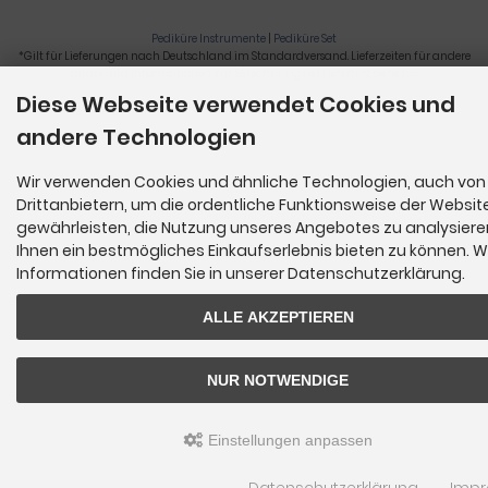
Pediküre Instrumente
|
Pediküre Set
*Gilt für Lieferungen nach Deutschland im Standardversand. Lieferzeiten für andere
Länder und Informationen zur Berechnung der Lieferfrist siehe
hier
.
Diese Webseite verwendet Cookies und
Nagelzange, Podologie, Pediküre, Fußpflegegeräte, Nagelfräser © 2026
andere Technologien
Wir verwenden Cookies und ähnliche Technologien, auch von
Drittanbietern, um die ordentliche Funktionsweise der Websit
gewährleisten, die Nutzung unseres Angebotes zu analysier
Ihnen ein bestmögliches Einkaufserlebnis bieten zu können. W
Informationen finden Sie in unserer Datenschutzerklärung.
ALLE AKZEPTIEREN
NUR NOTWENDIGE
Einstellungen anpassen