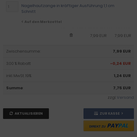
Nagelhautzange in kräftiger Ausführung 1,1 cm
Schnitt
Auf den Merkzettel
7,99 EUR
7,99 EUR
Zwischensumme:
7,99 EUR
3.00 % Rabatt:
-0,24 EUR
inkl. MwSt. 19%:
1,24 EUR
Summe
:
7,75 EUR
zzgl.
Versand
AKTUALISIEREN
ZUR KASSE
PAY
PAL
DIREKT ZU