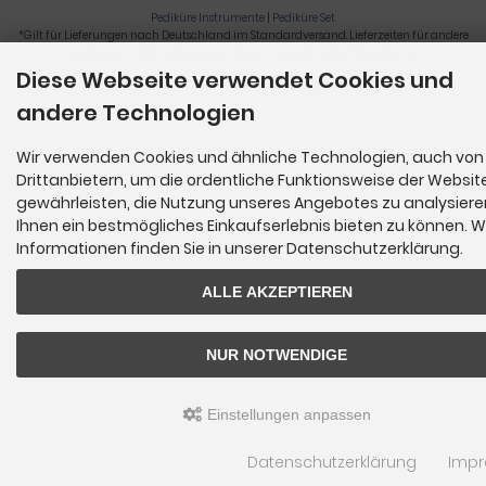
Pediküre Instrumente
|
Pediküre Set
*Gilt für Lieferungen nach Deutschland im Standardversand. Lieferzeiten für andere
Länder und Informationen zur Berechnung der Lieferfrist siehe
hier
.
Diese Webseite verwendet Cookies und
Nagelzange, Podologie, Pediküre, Fußpflegegeräte, Nagelfräser © 2026
andere Technologien
Wir verwenden Cookies und ähnliche Technologien, auch von
Drittanbietern, um die ordentliche Funktionsweise der Websit
gewährleisten, die Nutzung unseres Angebotes zu analysier
Ihnen ein bestmögliches Einkaufserlebnis bieten zu können. W
Informationen finden Sie in unserer Datenschutzerklärung.
ALLE AKZEPTIEREN
NUR NOTWENDIGE
Einstellungen anpassen
Datenschutzerklärung
Imp