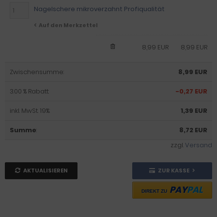
Nagelschere mikroverzahnt Profiqualität
Auf den Merkzettel
8,99 EUR
8,99 EUR
Zwischensumme:
8,99 EUR
3.00 % Rabatt:
-0,27 EUR
inkl. MwSt. 19%:
1,39 EUR
Summe
:
8,72 EUR
zzgl.
Versand
AKTUALISIEREN
ZUR KASSE
PAY
PAL
DIREKT ZU