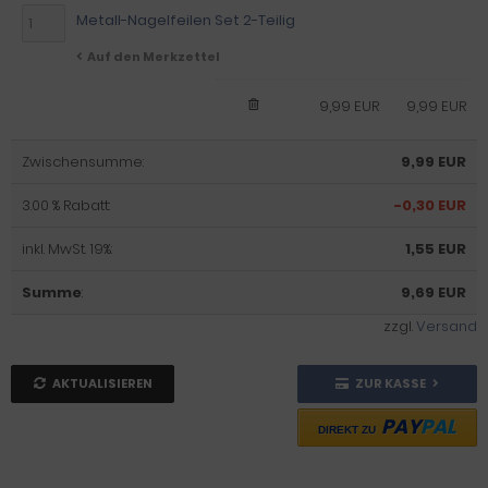
Metall-Nagelfeilen Set 2-Teilig
Auf den Merkzettel
9,99 EUR
9,99 EUR
Zwischensumme:
9,99 EUR
3.00 % Rabatt:
-0,30 EUR
inkl. MwSt. 19%:
1,55 EUR
Summe
:
9,69 EUR
zzgl.
Versand
AKTUALISIEREN
ZUR KASSE
PAY
PAL
DIREKT ZU