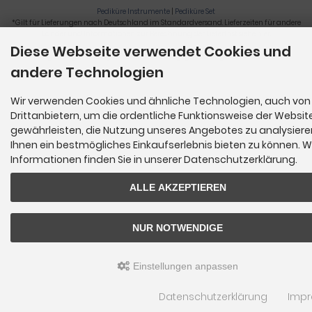
Pediküre Instrumente
|
Pediküre Set
*Gilt für Lieferungen nach Deutschland im Standardversand. Lieferzeiten für andere
Länder und Informationen zur Berechnung der Lieferfrist siehe
hier
.
Diese Webseite verwendet Cookies und
Nagelzange, Podologie, Pediküre, Fußpflegegeräte, Nagelfräser © 2026
andere Technologien
Wir verwenden Cookies und ähnliche Technologien, auch von
Drittanbietern, um die ordentliche Funktionsweise der Websit
gewährleisten, die Nutzung unseres Angebotes zu analysier
Ihnen ein bestmögliches Einkaufserlebnis bieten zu können. W
Informationen finden Sie in unserer Datenschutzerklärung.
ALLE AKZEPTIEREN
NUR NOTWENDIGE
Einstellungen anpassen
Datenschutzerklärung
Imp