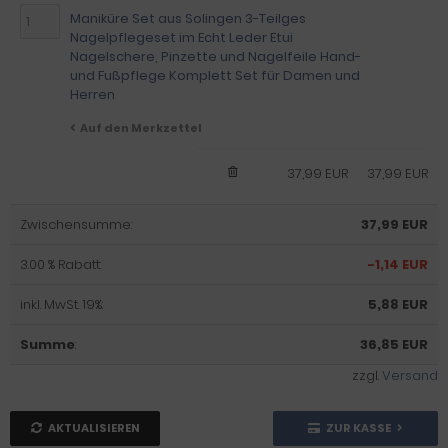
Maniküre Set aus Solingen 3-Teilges
Nagelpflegeset im Echt Leder Etui
Nagelschere, Pinzette und Nagelfeile Hand-
und Fußpflege Komplett Set für Damen und
Herren
Auf den Merkzettel
37,99 EUR
37,99 EUR
Zwischensumme:
37,99 EUR
3.00 % Rabatt:
-1,14 EUR
inkl. MwSt. 19%:
5,88 EUR
Summe
:
36,85 EUR
zzgl.
Versand
AKTUALISIEREN
ZUR KASSE