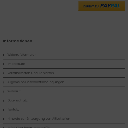
PAY
PAL
DIREKT ZU
Informationen
Widerrufsformular
Impressum
Versandkosten und Zahlarten
Allgemeine Geschaeftsbedingungen
Widerruf
Datenschutz
Kontakt
Hinweis zur Entsorgung von Altbatterien
Infos über InstrumenteNRW