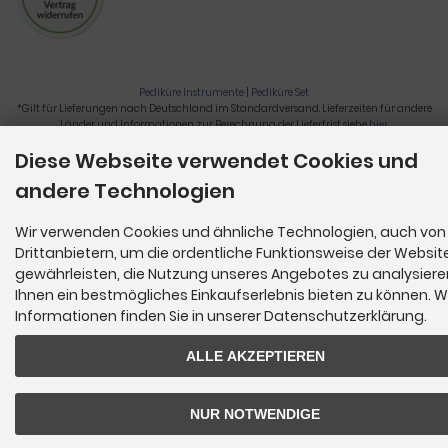
Pediküre Instrumente
|
Pediküre Set
*Gilt für Lieferungen nach Deutschland im Standardversand. Lieferzeiten für andere
Länder und Informationen zur Berechnung der Lieferfrist siehe
hier
.
Diese Webseite verwendet Cookies und
Nagelzange, Podologie, Pediküre, Fußpflegegeräte, Nagelfräser © 2026
andere Technologien
Wir verwenden Cookies und ähnliche Technologien, auch von
Drittanbietern, um die ordentliche Funktionsweise der Websit
gewährleisten, die Nutzung unseres Angebotes zu analysier
Ihnen ein bestmögliches Einkaufserlebnis bieten zu können. W
Informationen finden Sie in unserer Datenschutzerklärung.
ALLE AKZEPTIEREN
NUR NOTWENDIGE