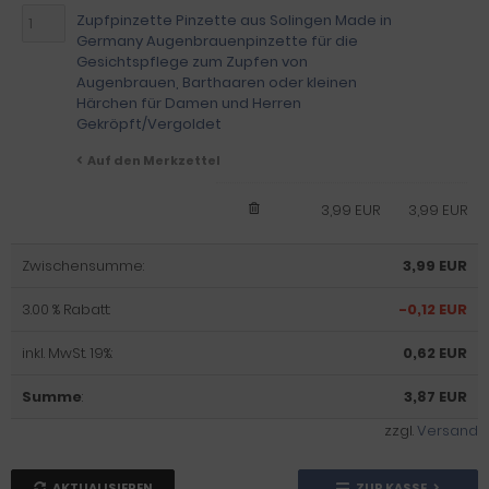
Zupfpinzette Pinzette aus Solingen Made in
Germany Augenbrauenpinzette für die
Gesichtspflege zum Zupfen von
Augenbrauen, Barthaaren oder kleinen
Härchen für Damen und Herren
Gekröpft/Vergoldet
Auf den Merkzettel
3,99 EUR
3,99 EUR
Zwischensumme:
3,99 EUR
3.00 % Rabatt:
-0,12 EUR
inkl. MwSt. 19%:
0,62 EUR
Summe
:
3,87 EUR
zzgl.
Versand
AKTUALISIEREN
ZUR KASSE