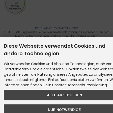
Pediküre Instrumente
|
Pediküre Set
*Gilt für Lieferungen nach Deutschland im Standardversand. Lieferzeiten für andere
Länder und Informationen zur Berechnung der Lieferfrist siehe
hier
.
Nagelzange, Podologie, Pediküre, Fußpflegegeräte, Nagelfräser © 2026
Diese Webseite verwendet Cookies und
andere Technologien
Wir verwenden Cookies und ähnliche Technologien, auch von
Drittanbietern, um die ordentliche Funktionsweise der Websit
gewährleisten, die Nutzung unseres Angebotes zu analysier
Ihnen ein bestmögliches Einkaufserlebnis bieten zu können. W
Informationen finden Sie in unserer Datenschutzerklärung.
ALLE AKZEPTIEREN
NUR NOTWENDIGE