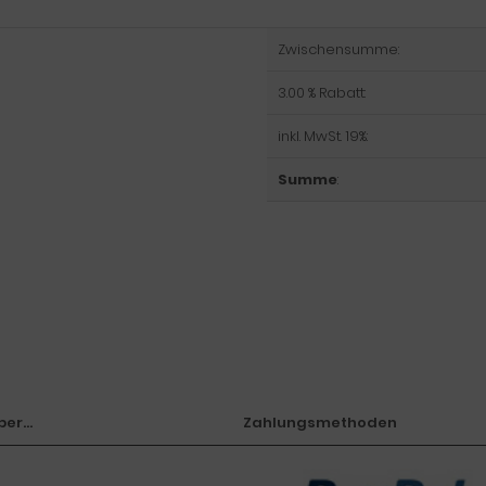
Zwischensumme:
3.00 % Rabatt:
inkl. MwSt. 19%:
Summe
:
er...
Zahlungsmethoden