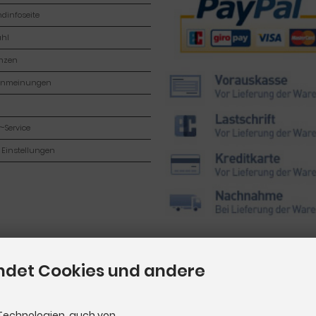
dinfoseite
hl
enzen
enmeinungen
-Service
 Einstellungen
ndet Cookies und andere
Technologien, auch von