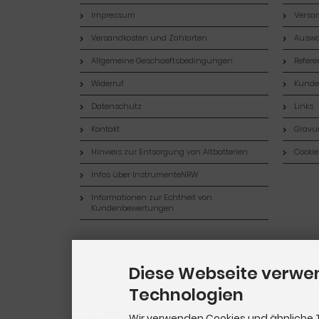
Impressum
Versan
Versandkosten und Zahlarten
Auswa
Allgemeine Geschaeftsbedingungen
Refer
Widerruf
Kund
Datenschutz
Links
Kontakt
Gravur
Hinweis zur Entsorgung von Altbatterien
Cookie
Infos über InstrumenteNRW
Informationen zur Echtheit von
Kundenbewertungen
Widerrufsformular
Diese Webseite verwe
Technologien
Wir verwenden Cookies und ähnliche 