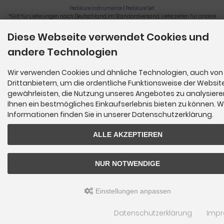
Pediküre Instrumente
|
Pediküre Set
*Gilt für Lieferungen nach Deutschland im Standardversand. Lieferzeiten für andere
Länder und Informationen zur Berechnung der Lieferfrist siehe
hier
.
Diese Webseite verwendet Cookies und
Nagelzange, Podologie, Pediküre, Fußpflegegeräte, Nagelfräser © 2026
andere Technologien
Wir verwenden Cookies und ähnliche Technologien, auch von
Drittanbietern, um die ordentliche Funktionsweise der Websit
gewährleisten, die Nutzung unseres Angebotes zu analysier
Ihnen ein bestmögliches Einkaufserlebnis bieten zu können. W
Informationen finden Sie in unserer Datenschutzerklärung.
ALLE AKZEPTIEREN
NUR NOTWENDIGE
Einstellungen anpassen
Datenschutzerklärung
Imp