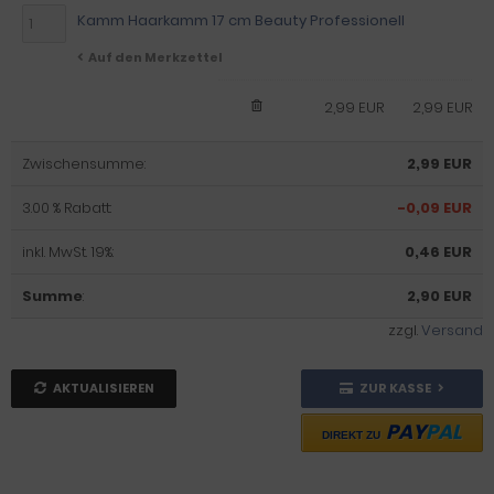
Kamm Haarkamm 17 cm Beauty Professionell
Auf den Merkzettel
2,99 EUR
2,99 EUR
Zwischensumme:
2,99 EUR
3.00 % Rabatt:
-0,09 EUR
inkl. MwSt. 19%:
0,46 EUR
Summe
:
2,90 EUR
zzgl.
Versand
AKTUALISIEREN
ZUR KASSE
PAY
PAL
DIREKT ZU