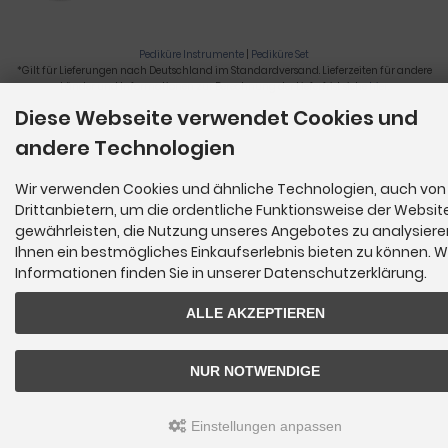
Pediküre Instrumente
|
Pediküre Set
*Gilt für Lieferungen nach Deutschland im Standardversand. Lieferzeiten für andere
Länder und Informationen zur Berechnung der Lieferfrist siehe
hier
.
Diese Webseite verwendet Cookies und
Nagelzange, Podologie, Pediküre, Fußpflegegeräte, Nagelfräser © 2026
andere Technologien
Wir verwenden Cookies und ähnliche Technologien, auch von
Drittanbietern, um die ordentliche Funktionsweise der Websit
gewährleisten, die Nutzung unseres Angebotes zu analysier
Ihnen ein bestmögliches Einkaufserlebnis bieten zu können. W
Informationen finden Sie in unserer Datenschutzerklärung.
ALLE AKZEPTIEREN
NUR NOTWENDIGE
Einstellungen anpassen