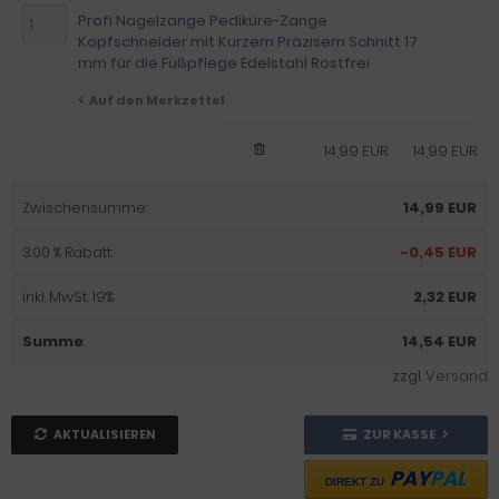
Profi Nagelzange Pediküre-Zange
Kopfschneider mit Kurzem Präzisem Schnitt 17
mm für die Fußpflege Edelstahl Rostfrei
Auf den Merkzettel
14,99 EUR
14,99 EUR
Zwischensumme:
14,99 EUR
3.00 % Rabatt:
-0,45 EUR
inkl. MwSt. 19%:
2,32 EUR
Summe
:
14,54 EUR
zzgl.
Versand
AKTUALISIEREN
ZUR KASSE
PAY
PAL
DIREKT ZU