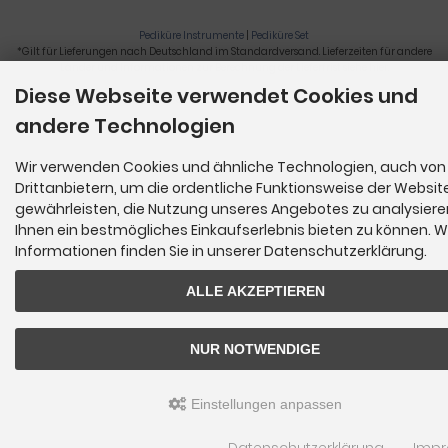
Pediküre Instrumente
|
Pediküre Set
*Gilt für Lieferungen nach Deutschland im Standardversand. Lieferzeiten für andere
Länder und Informationen zur Berechnung der Lieferfrist siehe
hier
.
Diese Webseite verwendet Cookies und
Nagelzange, Podologie, Pediküre, Fußpflegegeräte, Nagelfräser © 2026
andere Technologien
Wir verwenden Cookies und ähnliche Technologien, auch von
Drittanbietern, um die ordentliche Funktionsweise der Websit
gewährleisten, die Nutzung unseres Angebotes zu analysier
Ihnen ein bestmögliches Einkaufserlebnis bieten zu können. W
Informationen finden Sie in unserer Datenschutzerklärung.
ALLE AKZEPTIEREN
NUR NOTWENDIGE
Einstellungen anpassen