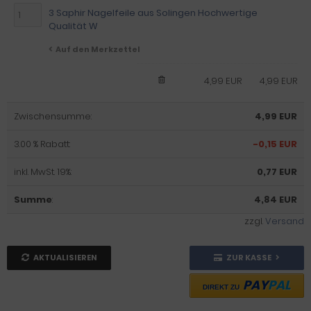
3 Saphir Nagelfeile aus Solingen Hochwertige
Qualität W
Auf den Merkzettel
4,99 EUR
4,99 EUR
Zwischensumme:
4,99 EUR
3.00 % Rabatt:
-0,15 EUR
inkl. MwSt. 19%:
0,77 EUR
Summe
:
4,84 EUR
zzgl.
Versand
AKTUALISIEREN
ZUR KASSE
PAY
PAL
DIREKT ZU