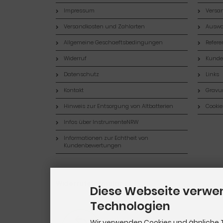
Impressum
Versan
Versandkosten und Zahlarten
Auswa
Allgemeine Geschaeftsbedingungen
Refer
Widerruf
Kund
Datenschutz
Links
Kontakt
Gravur
Hinweis zur Entsorgung von Altbatterien
Cookie
Infos über InstrumenteNRW
Informationen zur Echtheit von
Kundenbewertungen
Widerrufsformular
Diese Webseite verwe
Technologien
Wir verwenden Cookies und ähnliche 