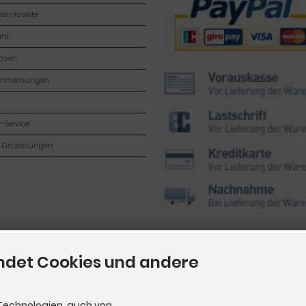
dinfoseite
hl
enzen
enmeinungen
-Service
 Einstellungen
ndet Cookies und andere
Technologien, auch von