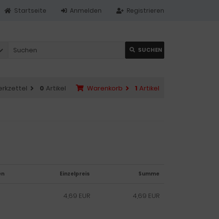
Startseite
Anmelden
Registrieren
SUCHEN
rkzettel
0
Artikel
Warenkorb
1
Artikel
en
Einzelpreis
Summe
4,69 EUR
4,69 EUR