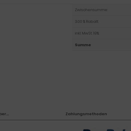
Zwischensumme:
3.00 % Rabatt:
inkl. MwSt. 19%:
Summe
:
er...
Zahlungsmethoden