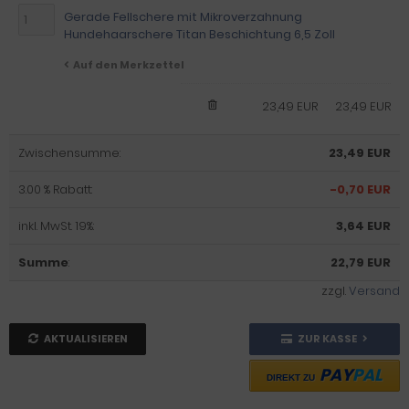
Gerade Fellschere mit Mikroverzahnung
Hundehaarschere Titan Beschichtung 6,5 Zoll
Auf den Merkzettel
23,49 EUR
23,49 EUR
Zwischensumme:
23,49 EUR
3.00 % Rabatt:
-0,70 EUR
inkl. MwSt. 19%:
3,64 EUR
Summe
:
22,79 EUR
zzgl.
Versand
AKTUALISIEREN
ZUR KASSE
PAY
PAL
DIREKT ZU