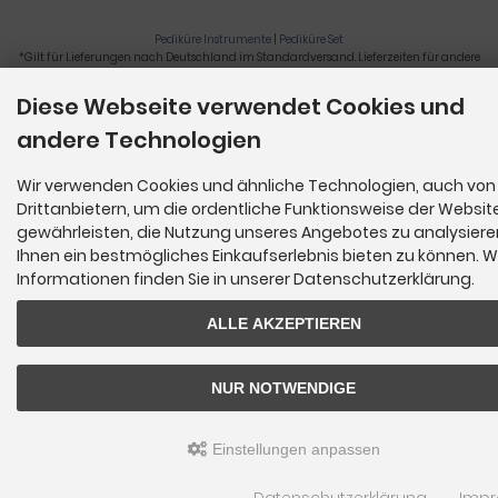
Pediküre Instrumente
|
Pediküre Set
*Gilt für Lieferungen nach Deutschland im Standardversand. Lieferzeiten für andere
Länder und Informationen zur Berechnung der Lieferfrist siehe
hier
.
Diese Webseite verwendet Cookies und
Nagelzange, Podologie, Pediküre, Fußpflegegeräte, Nagelfräser © 2026
andere Technologien
Wir verwenden Cookies und ähnliche Technologien, auch von
Drittanbietern, um die ordentliche Funktionsweise der Websit
gewährleisten, die Nutzung unseres Angebotes zu analysier
Ihnen ein bestmögliches Einkaufserlebnis bieten zu können. W
Informationen finden Sie in unserer Datenschutzerklärung.
ALLE AKZEPTIEREN
NUR NOTWENDIGE
Einstellungen anpassen