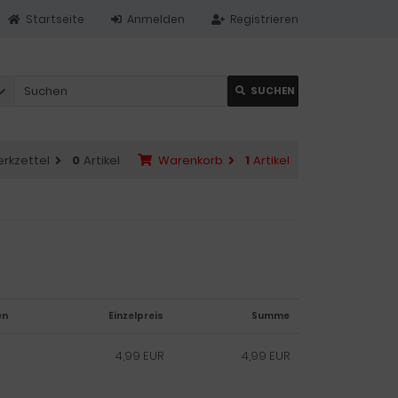
Startseite
Anmelden
Registrieren
SUCHEN
rkzettel
0
Artikel
Warenkorb
1
Artikel
en
Einzelpreis
Summe
4,99 EUR
4,99 EUR