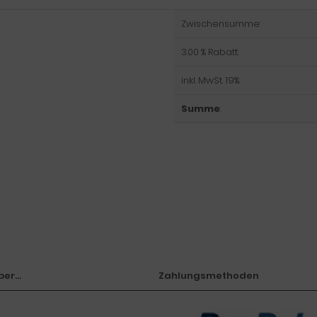
Zwischensumme:
3.00 % Rabatt:
inkl. MwSt. 19%:
Summe
:
er...
Zahlungsmethoden