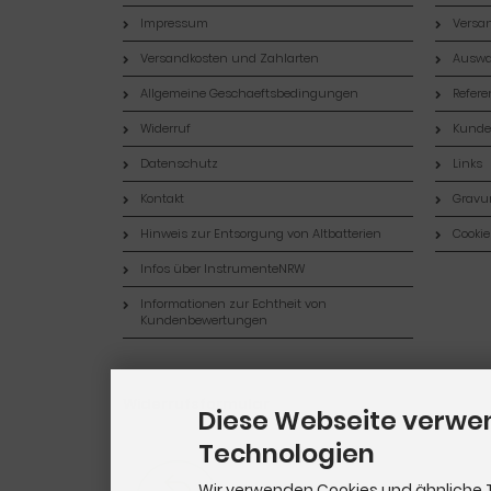
Impressum
Versan
Versandkosten und Zahlarten
Auswa
Allgemeine Geschaeftsbedingungen
Refer
Widerruf
Kund
Datenschutz
Links
Kontakt
Gravur
Hinweis zur Entsorgung von Altbatterien
Cookie
Infos über InstrumenteNRW
Informationen zur Echtheit von
Kundenbewertungen
Widerrufsformular
Diese Webseite verwe
Technologien
Wir verwenden Cookies und ähnliche 