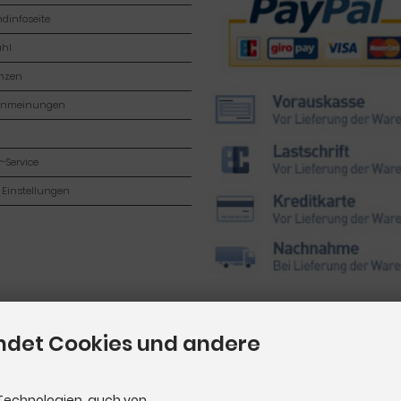
dinfoseite
hl
enzen
enmeinungen
-Service
 Einstellungen
ndet Cookies und andere
Technologien, auch von