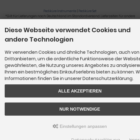
Pediküre Instrumente
|
Pediküre Set
*Gilt für Lieferungen nach Deutschland im Standardversand. Lieferzeiten für andere
Länder und Informationen zur Berechnung der Lieferfrist siehe
hier
.
Diese Webseite verwendet Cookies und
Nagelzange, Podologie, Pediküre, Fußpflegegeräte, Nagelfräser © 2026
andere Technologien
Wir verwenden Cookies und ähnliche Technologien, auch von
Drittanbietern, um die ordentliche Funktionsweise der Websit
gewährleisten, die Nutzung unseres Angebotes zu analysier
Ihnen ein bestmögliches Einkaufserlebnis bieten zu können. W
Informationen finden Sie in unserer Datenschutzerklärung.
ALLE AKZEPTIEREN
NUR NOTWENDIGE
Einstellungen anpassen