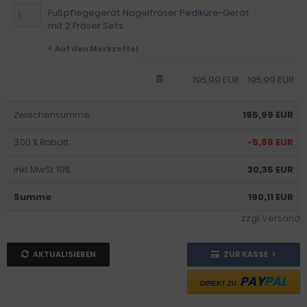
Fußpflegegerät Nagelfräser Pediküre-Gerät
mit 2 Fräser Sets
Auf den Merkzettel
195,99 EUR
195,99 EUR
Zwischensumme:
195,99 EUR
3.00 % Rabatt:
-5,88 EUR
inkl. MwSt. 19%:
30,35 EUR
Summe
:
190,11 EUR
zzgl.
Versand
AKTUALISIEREN
ZUR KASSE
PAY
PAL
DIREKT ZU