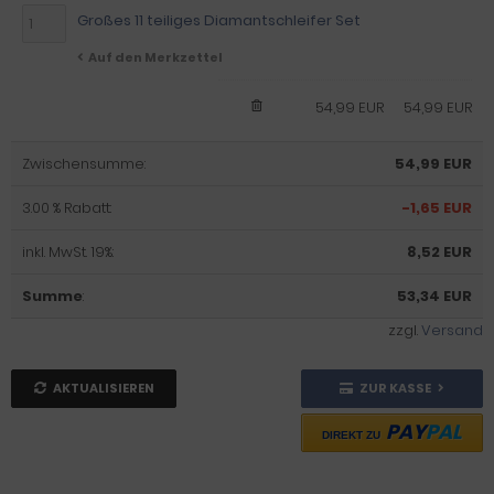
Großes 11 teiliges Diamantschleifer Set
Auf den Merkzettel
54,99 EUR
54,99 EUR
Zwischensumme:
54,99 EUR
3.00 % Rabatt:
-1,65 EUR
inkl. MwSt. 19%:
8,52 EUR
Summe
:
53,34 EUR
zzgl.
Versand
AKTUALISIEREN
ZUR KASSE
PAY
PAL
DIREKT ZU