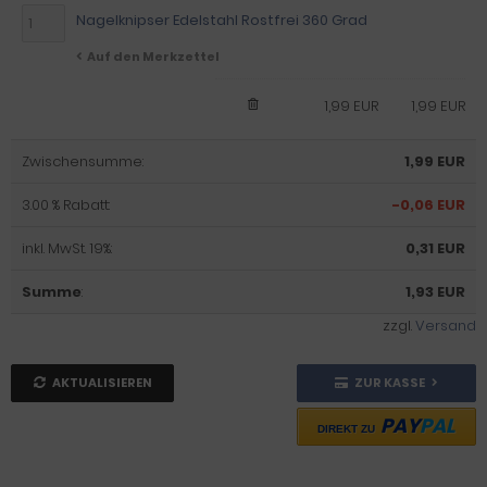
Nagelknipser Edelstahl Rostfrei 360 Grad
Auf den Merkzettel
1,99 EUR
1,99 EUR
Zwischensumme:
1,99 EUR
3.00 % Rabatt:
-0,06 EUR
inkl. MwSt. 19%:
0,31 EUR
Summe
:
1,93 EUR
zzgl.
Versand
AKTUALISIEREN
ZUR KASSE
PAY
PAL
DIREKT ZU