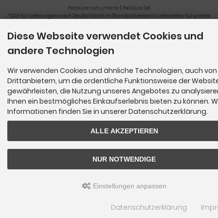
Pediküre Instrumente
|
Pediküre Set
*Gilt für Lieferungen nach Deutschland im Standardversand. Lieferzeiten für andere
Länder und Informationen zur Berechnung der Lieferfrist siehe
hier
.
Diese Webseite verwendet Cookies und
Nagelzange, Podologie, Pediküre, Fußpflegegeräte, Nagelfräser © 2026
andere Technologien
Wir verwenden Cookies und ähnliche Technologien, auch von
Drittanbietern, um die ordentliche Funktionsweise der Websit
gewährleisten, die Nutzung unseres Angebotes zu analysier
Ihnen ein bestmögliches Einkaufserlebnis bieten zu können. W
Informationen finden Sie in unserer Datenschutzerklärung.
ALLE AKZEPTIEREN
NUR NOTWENDIGE
Einstellungen anpassen
Datenschutzerklärung
Imp