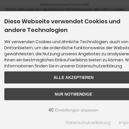
Pediküre Instrumente
|
Pediküre Set
*Gilt für Lieferungen nach Deutschland im Standardversand. Lieferzeiten für andere
Länder und Informationen zur Berechnung der Lieferfrist siehe
hier
.
Diese Webseite verwendet Cookies und
Nagelzange, Podologie, Pediküre, Fußpflegegeräte, Nagelfräser © 2026
andere Technologien
Wir verwenden Cookies und ähnliche Technologien, auch von
Drittanbietern, um die ordentliche Funktionsweise der Websit
gewährleisten, die Nutzung unseres Angebotes zu analysier
Ihnen ein bestmögliches Einkaufserlebnis bieten zu können. W
Informationen finden Sie in unserer Datenschutzerklärung.
ALLE AKZEPTIEREN
NUR NOTWENDIGE
Einstellungen anpassen
Datenschutzerklärung
Imp