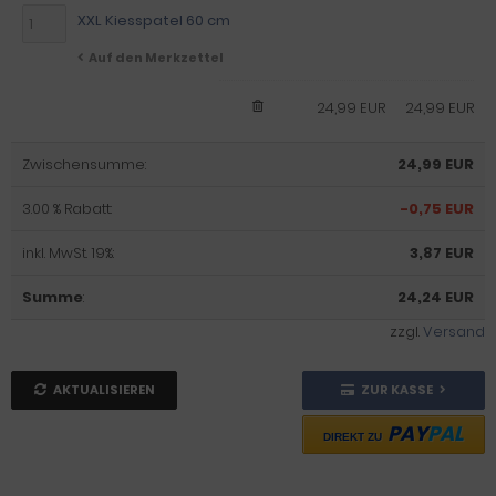
XXL Kiesspatel 60 cm
Auf den Merkzettel
24,99 EUR
24,99 EUR
Zwischensumme:
24,99 EUR
3.00 % Rabatt:
-0,75 EUR
inkl. MwSt. 19%:
3,87 EUR
Summe
:
24,24 EUR
zzgl.
Versand
AKTUALISIEREN
ZUR KASSE
PAY
PAL
DIREKT ZU