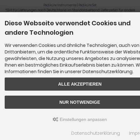
Pediküre Instrumente
|
Pediküre Set
*Gilt für Lieferungen nach Deutschland im Standardversand. Lieferzeiten für andere
Länder und Informationen zur Berechnung der Lieferfrist siehe
hier
.
Diese Webseite verwendet Cookies und
Nagelzange, Podologie, Pediküre, Fußpflegegeräte, Nagelfräser © 2026
andere Technologien
Wir verwenden Cookies und ähnliche Technologien, auch von
Drittanbietern, um die ordentliche Funktionsweise der Websit
gewährleisten, die Nutzung unseres Angebotes zu analysier
Ihnen ein bestmögliches Einkaufserlebnis bieten zu können. W
Informationen finden Sie in unserer Datenschutzerklärung.
ALLE AKZEPTIEREN
NUR NOTWENDIGE
Einstellungen anpassen
Datenschutzerklärung
Imp