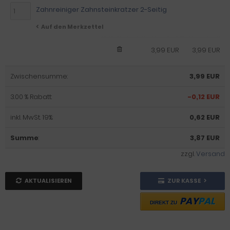
Zahnreiniger Zahnsteinkratzer 2-Seitig
Auf den Merkzettel
3,99 EUR
3,99 EUR
Zwischensumme:
3,99 EUR
3.00 % Rabatt:
-0,12 EUR
inkl. MwSt. 19%:
0,62 EUR
Summe
:
3,87 EUR
zzgl.
Versand
AKTUALISIEREN
ZUR KASSE
PAY
PAL
DIREKT ZU