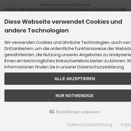
Pediküre Instrumente
|
Pediküre Set
*Gilt für Lieferungen nach Deutschland im Standardversand. Lieferzeiten für andere
Länder und Informationen zur Berechnung der Lieferfrist siehe
hier
.
Diese Webseite verwendet Cookies und
Nagelzange, Podologie, Pediküre, Fußpflegegeräte, Nagelfräser © 2026
andere Technologien
Wir verwenden Cookies und ähnliche Technologien, auch von
Drittanbietern, um die ordentliche Funktionsweise der Websit
gewährleisten, die Nutzung unseres Angebotes zu analysier
Ihnen ein bestmögliches Einkaufserlebnis bieten zu können. W
Informationen finden Sie in unserer Datenschutzerklärung.
ALLE AKZEPTIEREN
NUR NOTWENDIGE
Einstellungen anpassen
Datenschutzerklärung
Imp