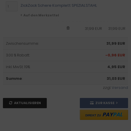
ZickZack Schere Komplett SPEZIALSTAHL
Auf den Merkzettel
31,99 EUR
31,99 EUR
Zwischensumme:
31,99 EUR
3.00 % Rabatt:
-0,96 EUR
inkl. MwSt. 19%:
4,95 EUR
Summe
:
31,03 EUR
zzgl.
Versand
AKTUALISIEREN
ZUR KASSE
PAY
PAL
DIREKT ZU