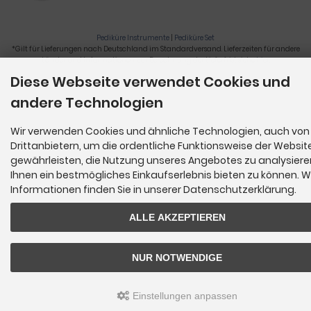
Pediküre Instrumente
|
Pediküre Set
*Gilt für Lieferungen nach Deutschland im Standardversand. Lieferzeiten für andere
Länder und Informationen zur Berechnung der Lieferfrist siehe
hier
.
Diese Webseite verwendet Cookies und
Nagelzange, Podologie, Pediküre, Fußpflegegeräte, Nagelfräser © 2026
andere Technologien
Wir verwenden Cookies und ähnliche Technologien, auch von
Drittanbietern, um die ordentliche Funktionsweise der Websit
gewährleisten, die Nutzung unseres Angebotes zu analysier
Ihnen ein bestmögliches Einkaufserlebnis bieten zu können. W
Informationen finden Sie in unserer Datenschutzerklärung.
ALLE AKZEPTIEREN
NUR NOTWENDIGE
Einstellungen anpassen