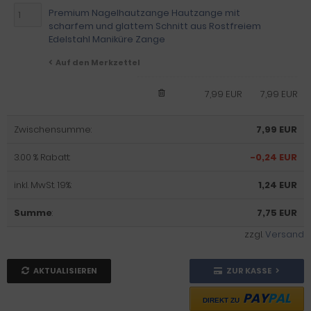
Premium Nagelhautzange Hautzange mit
scharfem und glattem Schnitt aus Rostfreiem
Edelstahl Maniküre Zange
Auf den Merkzettel
7,99 EUR
7,99 EUR
Zwischensumme:
7,99 EUR
3.00 % Rabatt:
-0,24 EUR
inkl. MwSt. 19%:
1,24 EUR
Summe
:
7,75 EUR
zzgl.
Versand
AKTUALISIEREN
ZUR KASSE
PAY
PAL
DIREKT ZU