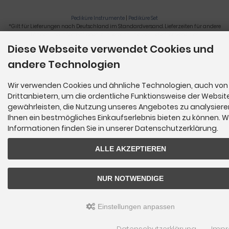
Pediküre Instrumente
|
Pediküre Set
*Gilt für Lieferungen nach Deutschland im Standardversand. Lieferzeiten für andere
Länder und Informationen zur Berechnung der Lieferfrist siehe
hier
.
Diese Webseite verwendet Cookies und
Nagelzange, Podologie, Pediküre, Fußpflegegeräte, Nagelfräser © 2026
andere Technologien
Wir verwenden Cookies und ähnliche Technologien, auch von
Drittanbietern, um die ordentliche Funktionsweise der Websit
gewährleisten, die Nutzung unseres Angebotes zu analysier
Ihnen ein bestmögliches Einkaufserlebnis bieten zu können. W
Informationen finden Sie in unserer Datenschutzerklärung.
ALLE AKZEPTIEREN
NUR NOTWENDIGE
Einstellungen anpassen