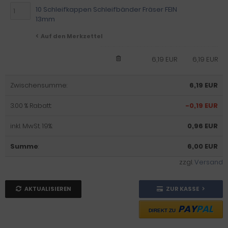
10 Schleifkappen Schleifbänder Fräser FEIN
13mm
Auf den Merkzettel
6,19 EUR
6,19 EUR
Zwischensumme:
6,19 EUR
3.00 % Rabatt:
-0,19 EUR
inkl. MwSt. 19%:
0,96 EUR
Summe
:
6,00 EUR
zzgl.
Versand
AKTUALISIEREN
ZUR KASSE
PAY
PAL
DIREKT ZU