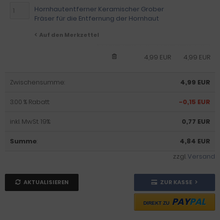
Hornhautentferner Keramischer Grober
Fräser für die Entfernung der Hornhaut
Auf den Merkzettel
4,99 EUR
4,99 EUR
Zwischensumme:
4,99 EUR
3.00 % Rabatt:
-0,15 EUR
inkl. MwSt. 19%:
0,77 EUR
Summe
:
4,84 EUR
zzgl.
Versand
AKTUALISIEREN
ZUR KASSE
PAY
PAL
DIREKT ZU