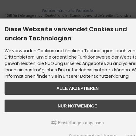
Pediküre Instrumente
|
Pediküre Set
*Gilt für Lieferungen nach Deutschland im Standardversand. Lieferzeiten für andere
Länder und Informationen zur Berechnung der Lieferfrist siehe
hier
.
Diese Webseite verwendet Cookies und
Nagelzange, Podologie, Pediküre, Fußpflegegeräte, Nagelfräser © 2026
andere Technologien
Wir verwenden Cookies und ähnliche Technologien, auch von
Drittanbietern, um die ordentliche Funktionsweise der Websit
gewährleisten, die Nutzung unseres Angebotes zu analysier
Ihnen ein bestmögliches Einkaufserlebnis bieten zu können. W
Informationen finden Sie in unserer Datenschutzerklärung.
ALLE AKZEPTIEREN
NUR NOTWENDIGE
Einstellungen anpassen