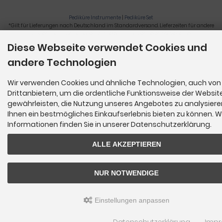
Pediküre Instrumente
|
Pediküre Set
*Gilt für Lieferungen nach Deutschland im Standardversand. Lieferzeiten für andere
Länder und Informationen zur Berechnung der Lieferfrist siehe
hier
.
Diese Webseite verwendet Cookies und
Nagelzange, Podologie, Pediküre, Fußpflegegeräte, Nagelfräser © 2026
andere Technologien
Wir verwenden Cookies und ähnliche Technologien, auch von
Drittanbietern, um die ordentliche Funktionsweise der Websit
gewährleisten, die Nutzung unseres Angebotes zu analysier
Ihnen ein bestmögliches Einkaufserlebnis bieten zu können. W
Informationen finden Sie in unserer Datenschutzerklärung.
ALLE AKZEPTIEREN
NUR NOTWENDIGE
Einstellungen anpassen