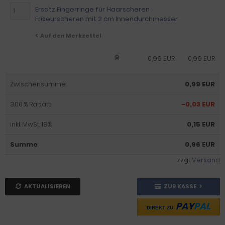
Ersatz Fingerringe für Haarscheren
Friseurscheren mit 2 cm Innendurchmesser
Auf den Merkzettel
0,99 EUR
0,99 EUR
Zwischensumme:
0,99 EUR
3.00 % Rabatt:
-0,03 EUR
inkl. MwSt. 19%:
0,15 EUR
Summe
:
0,96 EUR
zzgl.
Versand
AKTUALISIEREN
ZUR KASSE
PAY
PAL
DIREKT ZU