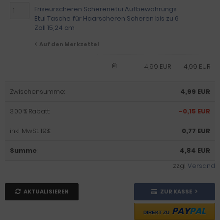
Friseurscheren Scherenetui Aufbewahrungs
Etui Tasche für Haarscheren Scheren bis zu 6
Zoll 15,24 cm
Auf den Merkzettel
4,99 EUR
4,99 EUR
Zwischensumme:
4,99 EUR
3.00 % Rabatt:
-0,15 EUR
inkl. MwSt. 19%:
0,77 EUR
Summe
:
4,84 EUR
zzgl.
Versand
AKTUALISIEREN
ZUR KASSE
PAY
PAL
DIREKT ZU