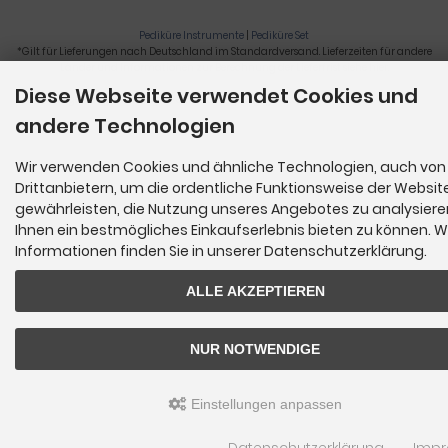
Pediküre Instrumente
|
Pediküre Set
*Gilt für Lieferungen nach Deutschland im Standardversand. Lieferzeiten für andere
Länder und Informationen zur Berechnung der Lieferfrist siehe
hier
.
Diese Webseite verwendet Cookies und
Nagelzange, Podologie, Pediküre, Fußpflegegeräte, Nagelfräser © 2026
andere Technologien
Wir verwenden Cookies und ähnliche Technologien, auch von
Drittanbietern, um die ordentliche Funktionsweise der Websit
gewährleisten, die Nutzung unseres Angebotes zu analysier
Ihnen ein bestmögliches Einkaufserlebnis bieten zu können. W
Informationen finden Sie in unserer Datenschutzerklärung.
ALLE AKZEPTIEREN
NUR NOTWENDIGE
Einstellungen anpassen