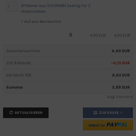
Effilierer aus SOLINGEN 2seitig für 2
Haarstärken
Auf den Merkzettel
4,00 EUR
4,00 EUR
Zwischensumme:
4,00 EUR
3.00 % Rabatt:
-0,12 EUR
inkl. MwSt. 19%:
0,62 EUR
Summe
:
3,88 EUR
zzgl.
Versand
AKTUALISIEREN
ZUR KASSE
PAY
PAL
DIREKT ZU