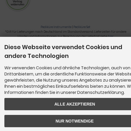
Pediküre Instrumente
|
Pediküre Set
*Gilt für Lieferungen nach Deutschland im Standardversand. Lieferzeiten für andere
Länder und Informationen zur Berechnung der Lieferfrist siehe
hier
.
Diese Webseite verwendet Cookies und
Nagelzange, Podologie, Pediküre, Fußpflegegeräte, Nagelfräser © 2026
andere Technologien
Wir verwenden Cookies und ähnliche Technologien, auch von
Drittanbietern, um die ordentliche Funktionsweise der Websit
gewährleisten, die Nutzung unseres Angebotes zu analysier
Ihnen ein bestmögliches Einkaufserlebnis bieten zu können. W
Informationen finden Sie in unserer Datenschutzerklärung.
ALLE AKZEPTIEREN
NUR NOTWENDIGE