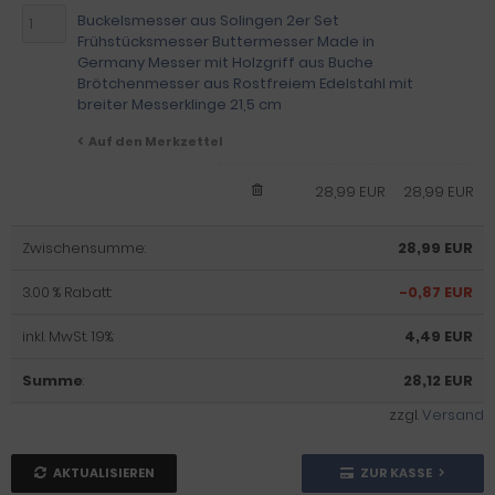
Buckelsmesser aus Solingen 2er Set
Frühstücksmesser Buttermesser Made in
Germany Messer mit Holzgriff aus Buche
Brötchenmesser aus Rostfreiem Edelstahl mit
breiter Messerklinge 21,5 cm
Auf den Merkzettel
28,99 EUR
28,99 EUR
Zwischensumme:
28,99 EUR
3.00 % Rabatt:
-0,87 EUR
inkl. MwSt. 19%:
4,49 EUR
Summe
:
28,12 EUR
zzgl.
Versand
AKTUALISIEREN
ZUR KASSE