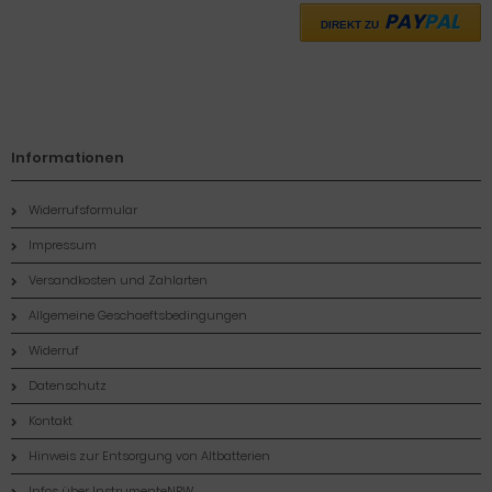
PAY
PAL
DIREKT ZU
Informationen
Widerrufsformular
Impressum
Versandkosten und Zahlarten
Allgemeine Geschaeftsbedingungen
Widerruf
Datenschutz
Kontakt
Hinweis zur Entsorgung von Altbatterien
Infos über InstrumenteNRW