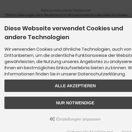
Pediküre Instrumente
|
Pediküre Set
*Gilt für Lieferungen nach Deutschland im Standardversand. Lieferzeiten für andere
Länder und Informationen zur Berechnung der Lieferfrist siehe
hier
.
Diese Webseite verwendet Cookies und
Nagelzange, Podologie, Pediküre, Fußpflegegeräte, Nagelfräser © 2026
andere Technologien
Wir verwenden Cookies und ähnliche Technologien, auch von
Drittanbietern, um die ordentliche Funktionsweise der Websit
gewährleisten, die Nutzung unseres Angebotes zu analysier
Ihnen ein bestmögliches Einkaufserlebnis bieten zu können. W
Informationen finden Sie in unserer Datenschutzerklärung.
ALLE AKZEPTIEREN
NUR NOTWENDIGE
Einstellungen anpassen