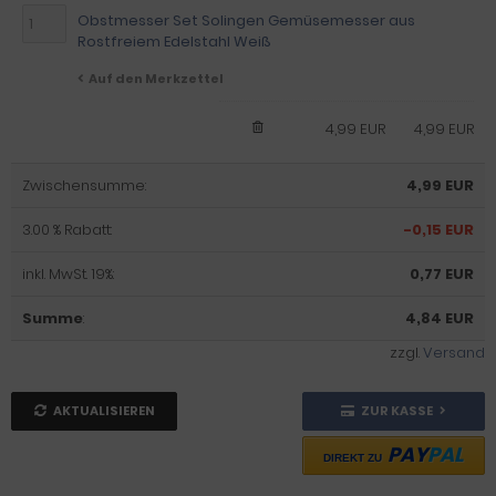
Obstmesser Set Solingen Gemüsemesser aus
Rostfreiem Edelstahl Weiß
Auf den Merkzettel
4,99 EUR
4,99 EUR
Zwischensumme:
4,99 EUR
3.00 % Rabatt:
-0,15 EUR
inkl. MwSt. 19%:
0,77 EUR
Summe
:
4,84 EUR
zzgl.
Versand
AKTUALISIEREN
ZUR KASSE
PAY
PAL
DIREKT ZU