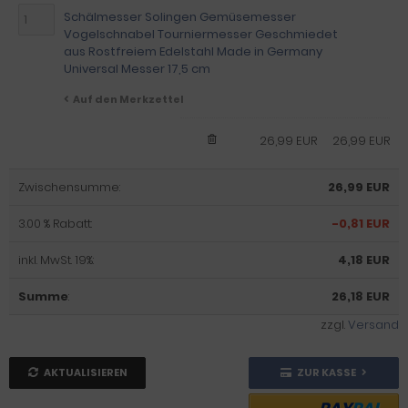
Schälmesser Solingen Gemüsemesser
Vogelschnabel Tourniermesser Geschmiedet
aus Rostfreiem Edelstahl Made in Germany
Universal Messer 17,5 cm
Auf den Merkzettel
26,99 EUR
26,99 EUR
Zwischensumme:
26,99 EUR
3.00 % Rabatt:
-0,81 EUR
inkl. MwSt. 19%:
4,18 EUR
Summe
:
26,18 EUR
zzgl.
Versand
AKTUALISIEREN
ZUR KASSE