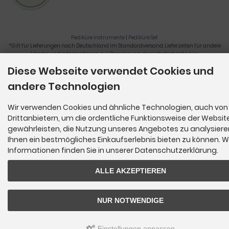
Pediküre Instrumente
|
Pediküre Set
*Gilt für Lieferungen nach Deutschland im Standardversand. Lieferzeiten für andere
Länder und Informationen zur Berechnung der Lieferfrist siehe
hier
.
Diese Webseite verwendet Cookies und
Nagelzange, Podologie, Pediküre, Fußpflegegeräte, Nagelfräser © 2026
andere Technologien
Wir verwenden Cookies und ähnliche Technologien, auch von
Drittanbietern, um die ordentliche Funktionsweise der Websit
gewährleisten, die Nutzung unseres Angebotes zu analysier
Ihnen ein bestmögliches Einkaufserlebnis bieten zu können. W
Informationen finden Sie in unserer Datenschutzerklärung.
ALLE AKZEPTIEREN
NUR NOTWENDIGE
Einstellungen anpassen