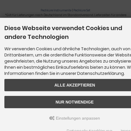
Pediküre Instrumente
|
Pediküre Set
*Gilt für Lieferungen nach Deutschland im Standardversand. Lieferzeiten für andere
Länder und Informationen zur Berechnung der Lieferfrist siehe
hier
.
Diese Webseite verwendet Cookies und
Nagelzange, Podologie, Pediküre, Fußpflegegeräte, Nagelfräser © 2026
andere Technologien
Wir verwenden Cookies und ähnliche Technologien, auch von
Drittanbietern, um die ordentliche Funktionsweise der Websit
gewährleisten, die Nutzung unseres Angebotes zu analysier
Ihnen ein bestmögliches Einkaufserlebnis bieten zu können. W
Informationen finden Sie in unserer Datenschutzerklärung.
ALLE AKZEPTIEREN
NUR NOTWENDIGE
Einstellungen anpassen