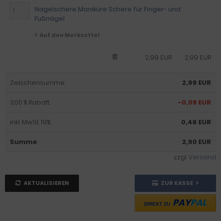
Nagelschere Maniküre Schere für Finger- und
Fußnägel
Auf den Merkzettel
2,99 EUR
2,99 EUR
Zwischensumme:
2,99 EUR
3.00 % Rabatt:
-0,09 EUR
inkl. MwSt. 19%:
0,46 EUR
Summe
:
2,90 EUR
zzgl.
Versand
AKTUALISIEREN
ZUR KASSE
PAY
PAL
DIREKT ZU